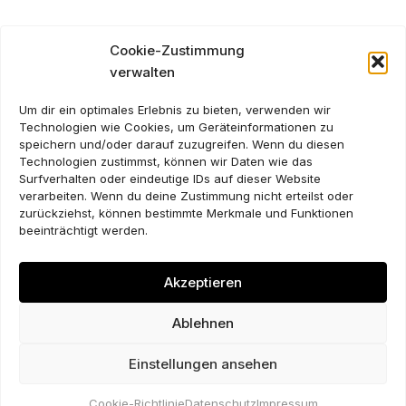
Cookie-Zustimmung
verwalten
Um dir ein optimales Erlebnis zu bieten, verwenden wir
Technologien wie Cookies, um Geräteinformationen zu
speichern und/oder darauf zuzugreifen. Wenn du diesen
Technologien zustimmst, können wir Daten wie das
Surfverhalten oder eindeutige IDs auf dieser Website
verarbeiten. Wenn du deine Zustimmung nicht erteilst oder
zurückziehst, können bestimmte Merkmale und Funktionen
beeinträchtigt werden.
Akzeptieren
Ablehnen
Einstellungen ansehen
© 2026, LUDWIG BLOCHBERGER
IMPRESSUM
DATENSCHUTZ
EN
COOKIE-RICHTLINIE (EU)
Cookie-Richtlinie
Datenschutz
Impressum