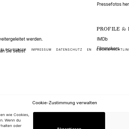
Pressefotos her
PROFILE &
itergeleitet werden.
IMDb
Filmmakers
G BLOCHBERGER
IMPRESSUM
DATENSCHUTZ
EN
COOKIE-RICHTLINI
an Sie selbst
Cookie-Zustimmung verwalten
ien wie Cookies,
en. Wenn du
rhalten oder