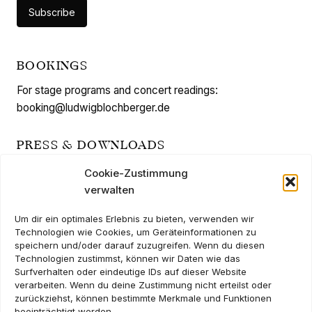
BOOKINGS
For stage programs and concert readings:
booking@ludwigblochberger.de
PRESS & DOWNLOADS
Vita als PDF
Cookie-Zustimmung
verwalten
Pressefotos herunterladen (ZIP)
Um dir ein optimales Erlebnis zu bieten, verwenden wir
AUTOGRAPHS
Technologien wie Cookies, um Geräteinformationen zu
speichern und/oder darauf zuzugreifen. Wenn du diesen
Autograph requests can be forwarded via the acting
Technologien zustimmst, können wir Daten wie das
Surfverhalten oder eindeutige IDs auf dieser Website
agency.
verarbeiten. Wenn du deine Zustimmung nicht erteilst oder
zurückziehst, können bestimmte Merkmale und Funktionen
Please enclose a self-addressed, stamped envelope for
beeinträchtigt werden.