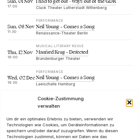
I had to get out - ways out of the GDR
Sun, 01 Nov
17:00
Clack Theater Lutherstadt Wittenberg
PERFORMANCE
Neil Young – Comes a Song
Sun, 08 Nov
11:30
Renaissance-Theater Berlin
MUSICAL-LITERARY REVUE
Manfred Krug – Defected
Thu, 12 Nov
19:00
Brandenburger Theater
PERFORMANCE
Neil Young – Comes a Song
Wed, 02 Dec
19:30
Laeiszhalle Hamburg
Cookie-Zustimmung
verwalten
NEWSLETTER
Um dir ein optimales Erlebnis zu bieten, verwenden wir
Technologien wie Cookies, um Geräteinformationen zu
speichern und/oder darauf zuzugreifen. Wenn du diesen
Technologien zustimmst, können wir Daten wie das