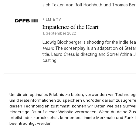
sich Texten von Rolf Hochhuth und Thomas Ber
FILM & TV
Impatience of the Heart
1. September 2022
Ludwig Blochberger is shooting for the indie fea
Heart
. The screenplay is an adaptation of Stef
title. Lauro Cress is directing and Sorrel Athina 
casting.
MORE POSTS ↓
Um dir ein optimales Erlebnis zu bieten, verwenden wir Technolog
um Geräteinformationen zu speichern und/oder darauf zuzugreif
diesen Technologien zustimmst, können wir Daten wie das Surfve
eindeutige IDs auf dieser Website verarbeiten. Wenn du deine Zu
erteilst oder zurückziehst, können bestimmte Merkmale und Funkt
beeinträchtigt werden.