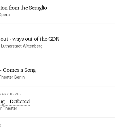
on from the Seraglio
Opera
t out - ways out of the GDR
 Lutherstadt Wittenberg
E
 – Comes a Song
heater Berlin
ERARY REVUE
ug – Defected
r Theater
E