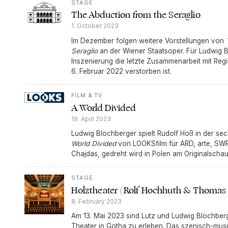
STAGE
The Abduction from the Seraglio
1. October 2023
Im Dezember folgen weitere Vorstellungen von
Seraglio
an der Wiener Staatsoper. Für Ludwig 
Inszenierung die letzte Zusammenarbeit mit Reg
6. Februar 2022 verstorben ist.
FILM & TV
A World Divided
19. April 2023
Ludwig Blochberger spielt Rudolf Höß in der se
World Divided
von LOOKSfilm für ARD, arte, SWR
Chajdas, gedreht wird in Polen am Originalschau
STAGE
Holztheater (Rolf Hochhuth & Thomas
8. February 2023
Am 13. Mai 2023 sind Lutz und Ludwig Blochber
Theater in Gotha zu erleben. Das szenisch-mus