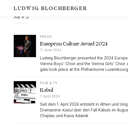
LUDWIG BLOCHBERGER
NEWS
PRESS
European Culture Award 2024
7. June 2024
Ludwig Blochberger presented the 2024 Europea
Vienna Boys' Choir and the Vienna Girls' Choir 
gala took place at the Philharmonie Luxembourg
FILM & TV
Kabul
1. April 2024
Seit dem 1. April 2024 entsteht in Athen und Umg
Dramaserie
Kabul
über den Fall Kabuls im Augus
Chajdas und Kasia Adamik