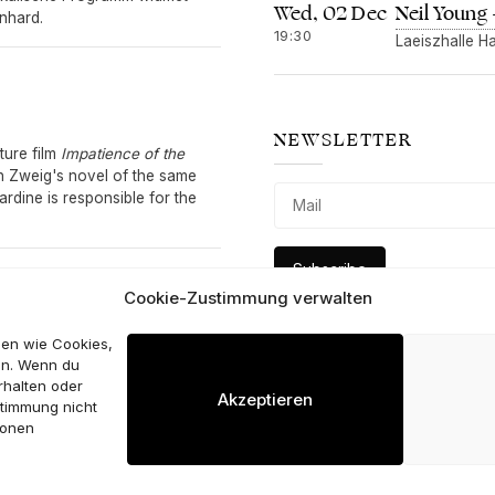
Neil Young
Wed, 02 Dec
nhard.
19:30
Laeiszhalle 
NEWSLETTER
ture film
Impatience of the
an Zweig's novel of the same
Jardine is responsible for the
Cookie-Zustimmung verwalten
ien wie Cookies,
en. Wenn du
rhalten oder
Akzeptieren
stimmung nicht
ionen