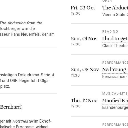
OPER
The Abducti
Fri, 23 Oct
19:00
Vienna State 
The Abduction from the
Blochberger war die
READING
isseur Hans Neuenfels, der am
I had to ge
Sun, 01 Nov
17:00
Clack Theater
PERFORMANC
Neil Young
Sun, 08 Nov
chsteiligen Dokudrama-Serie
A
11:30
Renaissance-T
 und ORF. Regie führt Olga
platz.
MUSICAL-LIT
Manfred Kr
Thu, 12 Nov
 Bernhard)
19:00
Brandenburge
ger mit
Holztheater
im Ekhof-
PERFORMANC
ikalische Programm widmet