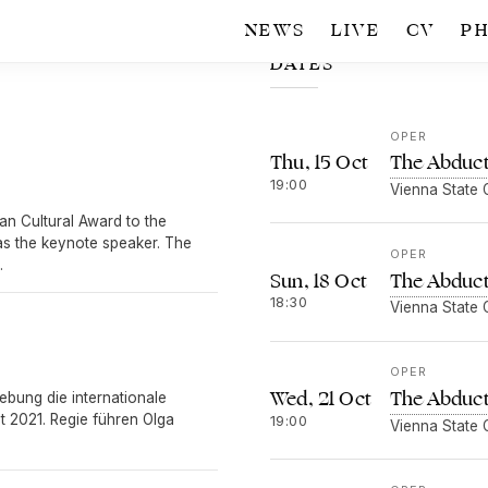
NEWS
LIVE
CV
P
DATES
OPER
The Abducti
Thu, 15 Oct
19:00
Vienna State 
n Cultural Award to the
as the keynote speaker. The
OPER
.
The Abducti
Sun, 18 Oct
18:30
Vienna State 
OPER
The Abducti
Wed, 21 Oct
ebung die internationale
t 2021. Regie führen Olga
19:00
Vienna State 