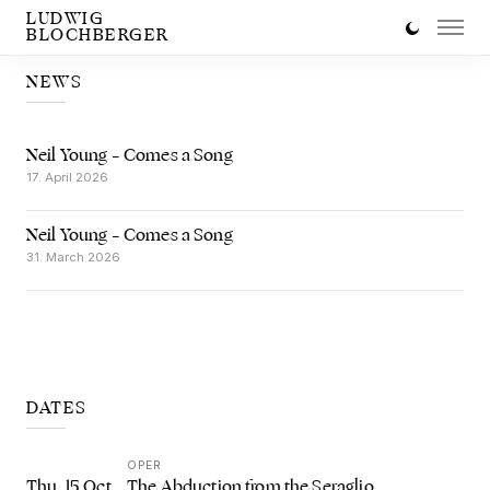
LUDWIG
BLOCHBERGER
NEWS
Neil Young – Comes a Song
17. April 2026
Neil Young – Comes a Song
31. March 2026
DATES
OPER
The Abduction from the Seraglio
Thu, 15 Oct